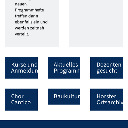
neuen
Programmhefte
treffen dann
ebenfalls ein und
werden zeitnah
verteilt.
Kurse und
Aktuelles
Dozenten
Anmeldung
Programmheft
gesucht
Chor
Baukultur
Horster
Cantico
Ortsarchiv