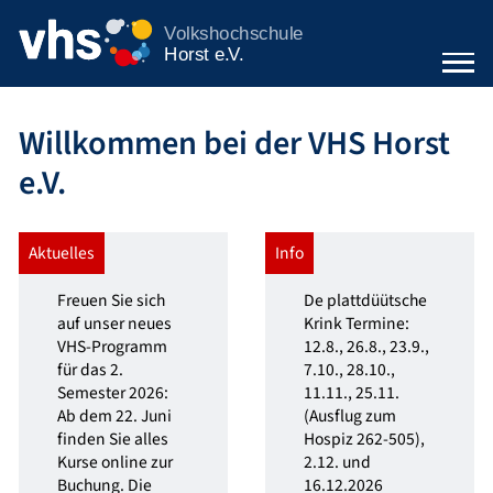
Startseite
Willkommen bei der VHS Horst
e.V.
Aktuelles
Info
Freuen Sie sich
De plattdüütsche
auf unser neues
Krink Termine:
VHS-Programm
12.8., 26.8., 23.9.,
für das 2.
7.10., 28.10.,
Semester 2026:
11.11., 25.11.
Ab dem 22. Juni
(Ausflug zum
finden Sie alles
Hospiz 262-505),
Kurse online zur
2.12. und
Buchung. Die
16.12.2026