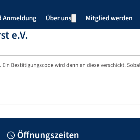
d Anmeldung
Über uns
Mitglied werden
Weitere Informationen: Übe
Team
t e.V.
Partner
 Ein Bestätigungscode wird dann an diese verschickt. Sobal
Öffnungszeiten