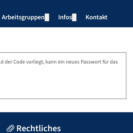
Arbeitsgruppen
Infos
Kontakt
r uns
Weitere Informationen: Arbeitsgruppe
Weitere Informationen: In
Chor Cantico
Mitglied werden
BauKultur
Dozenten gesucht
Horster Ortsarchiv
Programmheft
Bankverbindung
d der Code vorliegt, kann ein neues Passwort für das
Rechtliches